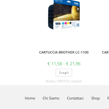
CARTUCCIA BROTHER LC-1100
CAR
€
11,58
-
€
21,96
Scegli
Brother
,
CARTUCCE
,
Originali
Home
Chi Siamo
Contattaci
Shop
P