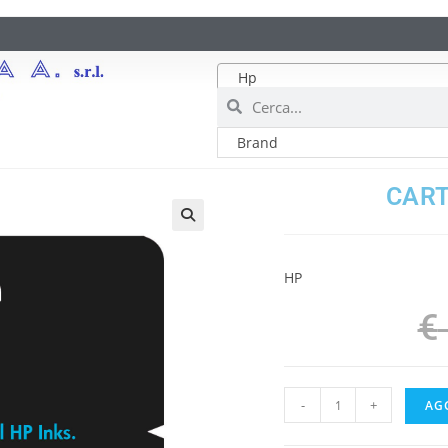
Hp
CART
HP
€
-
+
AG