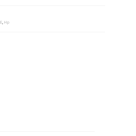
E
,
Hp