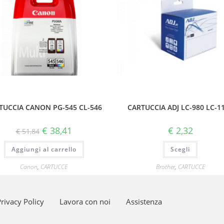
TUCCIA CANON PG-545 CL-546
CARTUCCIA ADJ LC-980 LC-1
€
38,41
€
2,32
€
51,84
Aggiungi al carrello
Scegli
Canon
,
CARTUCCE
Brother
,
CARTUCCE
rivacy Policy
Lavora con noi
Assistenza