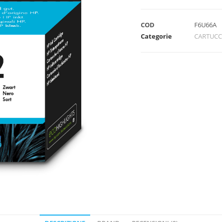
COD
F6U66A
Categorie
CARTUCC