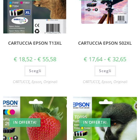
CARTUCCIA EPSON T13XL
CARTUCCIA EPSON 502XL
€
18,52
-
€
55,58
€
17,64
-
€
32,65
Scegli
Scegli
CARTUCCE
,
Epson
,
Originali
CARTUCCE
,
Epson
,
Originali
IN OFFERTA!
IN OFFERTA!