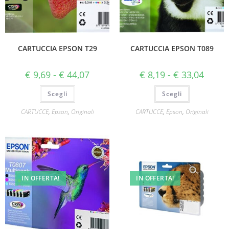
CARTUCCIA EPSON T29
CARTUCCIA EPSON T089
€
9,69
-
€
44,07
€
8,19
-
€
33,04
Scegli
Scegli
CARTUCCE
,
Epson
,
Originali
CARTUCCE
,
Epson
,
Originali
IN OFFERTA!
IN OFFERTA!