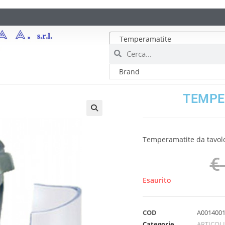
Temperamatite
TEMPE
Temperamatite da tavolo e
€
Esaurito
COD
A001400
Categorie
ARTICOLI