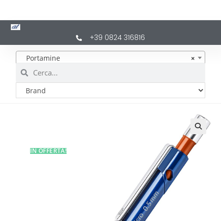
+39 0824 316816
Portamine
×
IN OFFERTA!