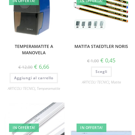
IN OFFERTA!
IN OFFERTA!
TEMPERAMATITE A
MATITA STAEDTLER NORIS
MANOVELA
€
0,45
€
1,00
€
6,66
€
12,00
Scegli
Aggiungi al carrello
ARTICOLI TECNICI
,
Matite
ARTICOLI TECNICI
,
Temperamatite
IN OFFERTA!
IN OFFERTA!