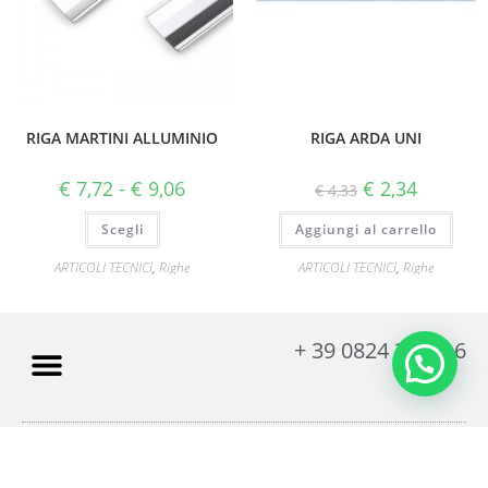
RIGA MARTINI ALLUMINIO
RIGA ARDA UNI
€
7,72
-
€
9,06
€
2,34
€
4,33
Scegli
Aggiungi al carrello
ARTICOLI TECNICI
,
Righe
ARTICOLI TECNICI
,
Righe
+ 39 0824 316816
© 2023 All rights Reserved. Design by Avertecnica
P.I. 01637830629 – REA n. BN-136460 / Capitale sociale € 10.200,00 i.v. Sede
Legale: Viale Atlantici 29 - 82100 Benevento (BN)