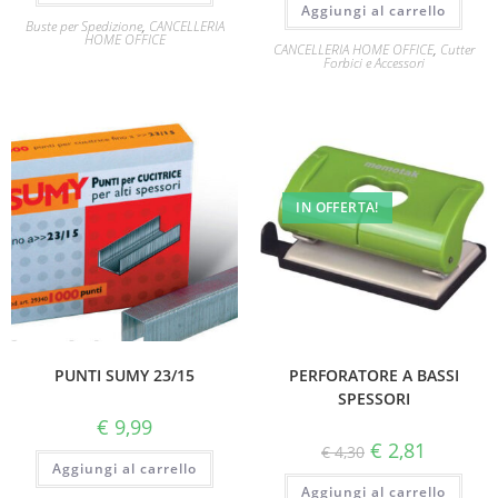
Aggiungi al carrello
Buste per Spedizione
,
CANCELLERIA
HOME OFFICE
CANCELLERIA HOME OFFICE
,
Cutter
Forbici e Accessori
IN OFFERTA!
PUNTI SUMY 23/15
PERFORATORE A BASSI
SPESSORI
€
9,99
€
2,81
€
4,30
Aggiungi al carrello
Aggiungi al carrello