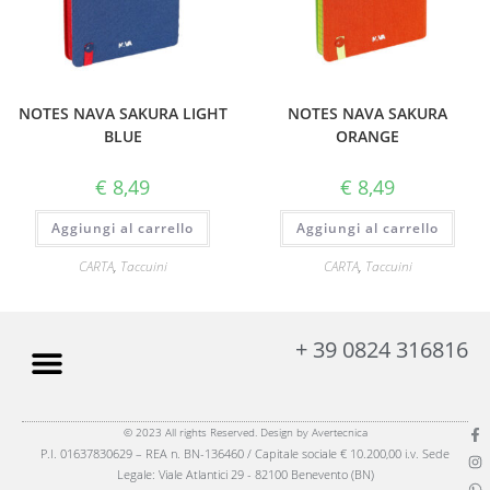
NOTES NAVA SAKURA LIGHT
NOTES NAVA SAKURA
BLUE
ORANGE
€
8,49
€
8,49
Aggiungi al carrello
Aggiungi al carrello
CARTA
,
Taccuini
CARTA
,
Taccuini
+ 39 0824 316816
© 2023 All rights Reserved. Design by Avertecnica
P.I. 01637830629 – REA n. BN-136460 / Capitale sociale € 10.200,00 i.v. Sede
Legale: Viale Atlantici 29 - 82100 Benevento (BN)