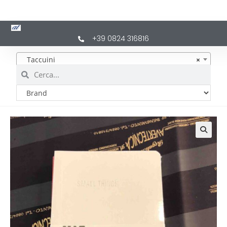
+39 0824 316816
Taccuini
×