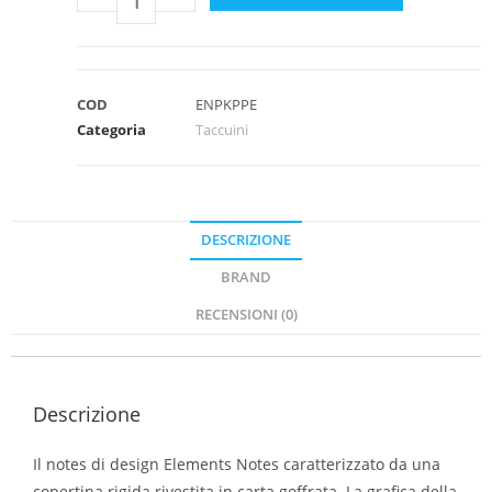
COD
ENPKPPE
Categoria
Taccuini
DESCRIZIONE
BRAND
RECENSIONI (0)
Descrizione
Il notes di design Elements Notes caratterizzato da una
copertina rigida rivestita in carta goffrata. La grafica della