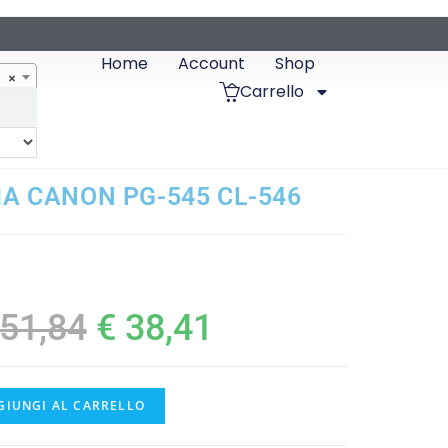
Home
Account
Shop
×
Carrello
A CANON PG-545 CL-546
51,84
€
38,41
GIUNGI AL CARRELLO