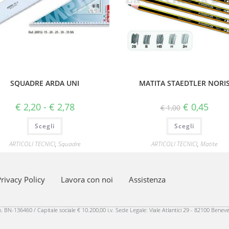
SQUADRE ARDA UNI
MATITA STAEDTLER NORI
€
2,20
-
€
2,78
€
0,45
€
1,00
Scegli
Scegli
ARTICOLI TECNICI
,
Squadre
ARTICOLI TECNICI
,
Matite
rivacy Policy
Lavora con noi
Assistenza
 BN-136460 / Capitale sociale € 10.200,00 i.v. Sede Legale: Viale Atlantici 29 - 82100 Benev