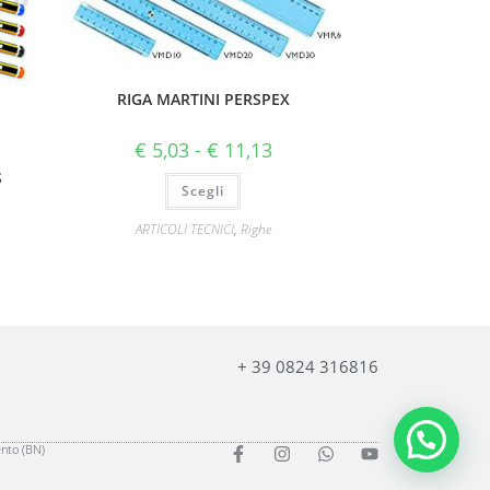
RIGA MARTINI PERSPEX
€
5,03
-
€
11,13
S
Scegli
ARTICOLI TECNICI
,
Righe
+ 39 0824 316816
ento (BN)