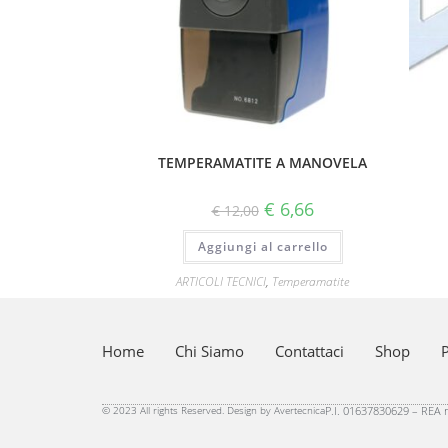
TEMPERAMATITE A MANOVELA
€
6,66
€
12,00
Aggiungi al carrello
ARTICOLI TECNICI
,
Temperamatite
Home
Chi Siamo
Contattaci
Shop
P
© 2023 All rights Reserved. Design by Avertecnica
P.I. 01637830629 – REA n.