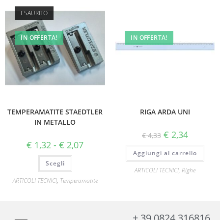
ESAURITO
IN OFFERTA!
IN OFFERTA!
TEMPERAMATITE STAEDTLER
RIGA ARDA UNI
IN METALLO
€
2,34
€
4,33
€
1,32
-
€
2,07
Aggiungi al carrello
Scegli
ARTICOLI TECNICI
,
Righe
ARTICOLI TECNICI
,
Temperamatite
+ 39 0824 316816