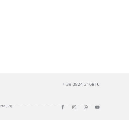
+ 39 0824 316816
ento (BN)