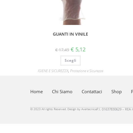
GUANTI IN VINILE
€
5,12
€
17,49
Scegli
IGIENE E SICUREZZA
,
Protezione e Sicurezza
Home
Chi Siamo
Contattaci
Shop
P
© 2023 All rights Reserved. Design by Avertecnica
P.I. 01637830629 – REA n.