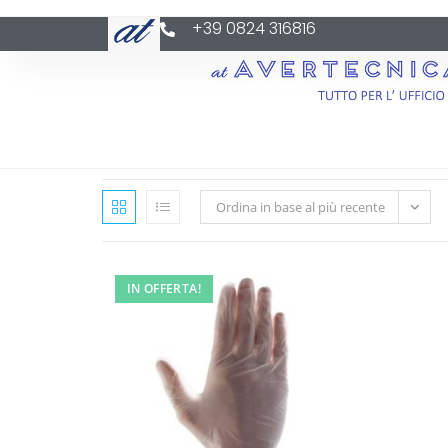
+39 0824 316816
Ordina in base al più recente
IN OFFERTA!