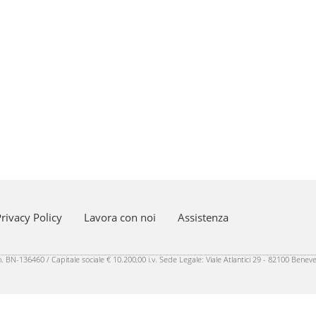
rivacy Policy
Lavora con noi
Assistenza
 BN-136460 / Capitale sociale € 10.200,00 i.v. Sede Legale: Viale Atlantici 29 - 82100 Benev