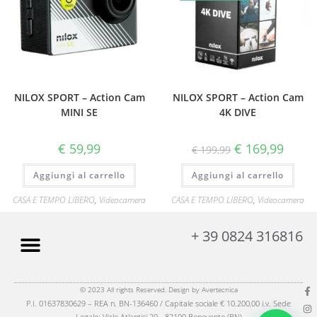
NILOX SPORT – Action Cam
NILOX SPORT – Action Cam
MINI SE
4K DIVE
€
59,99
€
169,99
€
199,99
Aggiungi al carrello
Aggiungi al carrello
CASA E TEMPO LIBERO
,
Videocamera
CASA E TEMPO LIBERO
,
Videocamera
+ 39 0824 316816
© 2023 All rights Reserved. Design by Avertecnica
P.I. 01637830629 – REA n. BN-136460 / Capitale sociale € 10.200,00 i.v. Sede
Legale: Viale Atlantici 29 - 82100 Benevento (BN)