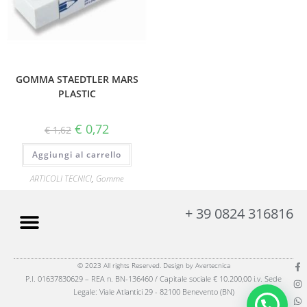
GOMMA STAEDTLER MARS
PLASTIC
€
0,72
€
1,62
Aggiungi al carrello
ARTICOLI TECNICI
,
Gomme
+ 39 0824 316816
© 2023 All rights Reserved. Design by Avertecnica
P.I. 01637830629 – REA n. BN-136460 / Capitale sociale € 10.200,00 i.v. Sede
Legale: Viale Atlantici 29 - 82100 Benevento (BN)