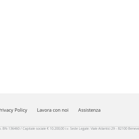
rivacy Policy
Lavora con noi
Assistenza
 BN-136460 / Capitale sociale € 10.200,00 i.v. Sede Legale: Viale Atlantici 29 - 82100 Benev