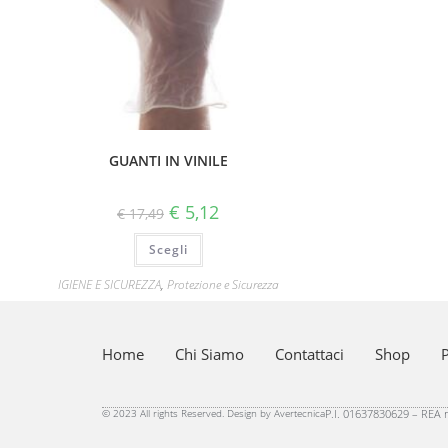
GUANTI IN VINILE
€
5,12
€
17,49
Scegli
IGIENE E SICUREZZA
,
Protezione e Sicurezza
Home
Chi Siamo
Contattaci
Shop
P
© 2023 All rights Reserved. Design by Avertecnica
P.I. 01637830629 – REA n.