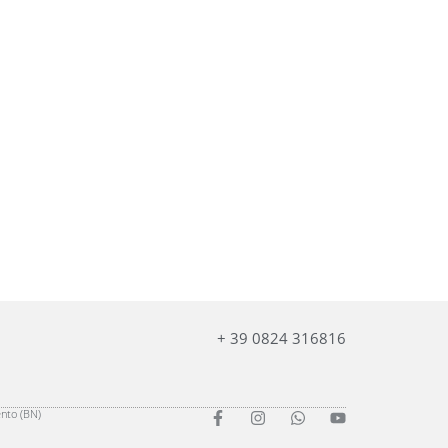
+ 39 0824 316816
ento (BN)