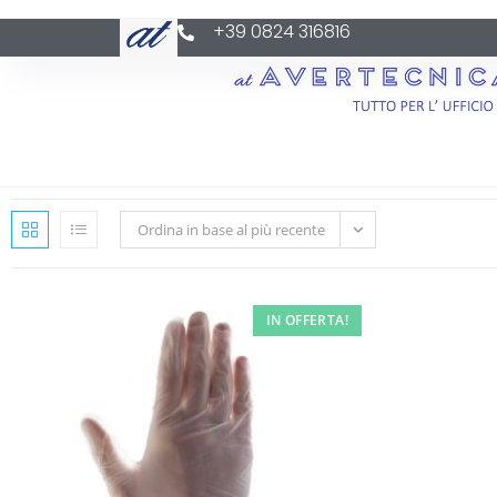
+39 0824 316816
Ordina in base al più recente
IN OFFERTA!