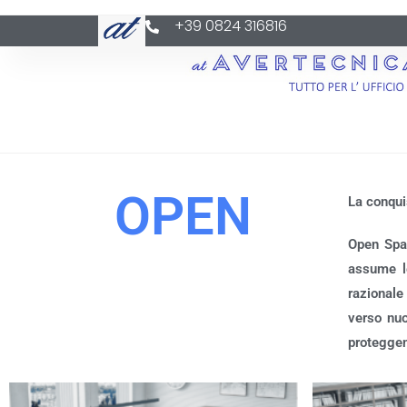
+39 0824 316816
OPEN
La conqui
Open Spac
assume le
razionale
verso nuo
proteggen