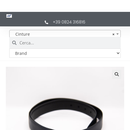
+39 0824 316816
Cinture
×