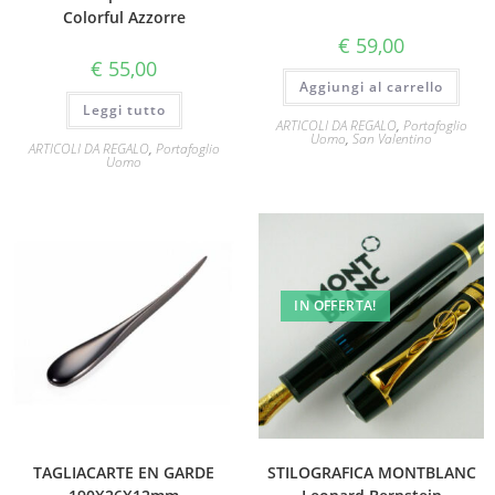
Colorful Azzorre
€
59,00
€
55,00
Aggiungi al carrello
Leggi tutto
ARTICOLI DA REGALO
,
Portafoglio
Uomo
,
San Valentino
ARTICOLI DA REGALO
,
Portafoglio
Uomo
IN OFFERTA!
TAGLIACARTE EN GARDE
STILOGRAFICA MONTBLANC