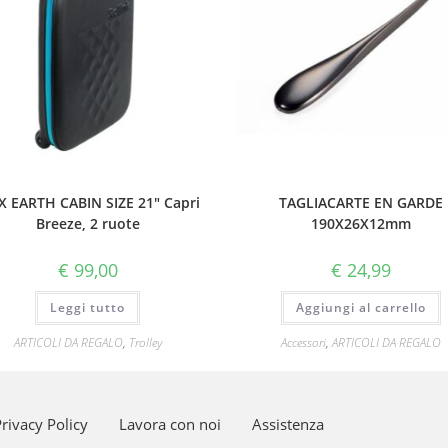
X EARTH CABIN SIZE 21″ Capri
TAGLIACARTE EN GARDE
Breeze, 2 ruote
190X26X12mm
€
99,00
€
24,99
Leggi tutto
Aggiungi al carrello
ARTICOLI DA REGALO
,
Trolley
Accessori
,
ARTICOLI DA REGALO
rivacy Policy
Lavora con noi
Assistenza