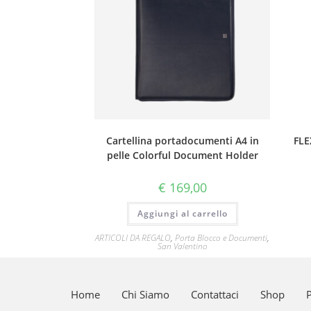
Cartellina portadocumenti A4 in
FLE
pelle Colorful Document Holder
€
169,00
Aggiungi al carrello
ARTICOLI DA REGALO
,
Porta Blocco e Documenti
,
San Valentino
Home
Chi Siamo
Contattaci
Shop
P