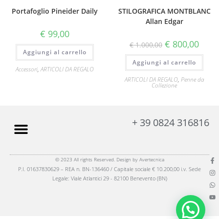
Portafoglio Pineider Daily
STILOGRAFICA MONTBLANC
Allan Edgar
€
99,00
€
800,00
€
1.000,00
Aggiungi al carrello
Aggiungi al carrello
Accessori
,
ARTICOLI DA REGALO
ARTICOLI DA REGALO
,
Penne da
Collezione
+ 39 0824 316816
© 2023 All rights Reserved. Design by Avertecnica
P.I. 01637830629 – REA n. BN-136460 / Capitale sociale € 10.200,00 i.v. Sede
Legale: Viale Atlantici 29 - 82100 Benevento (BN)