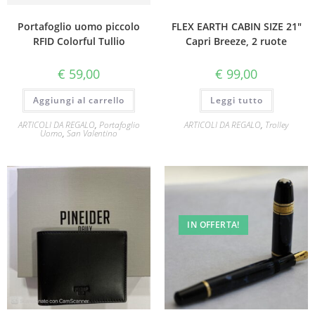
Portafoglio uomo piccolo
FLEX EARTH CABIN SIZE 21″
RFID Colorful Tullio
Capri Breeze, 2 ruote
€
59,00
€
99,00
Aggiungi al carrello
Leggi tutto
ARTICOLI DA REGALO
,
Portafoglio
ARTICOLI DA REGALO
,
Trolley
Uomo
,
San Valentino
IN OFFERTA!